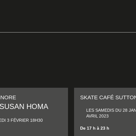
ONORE
SKATE CAFÉ SUTTO
 SUSAN HOMA
LES SAMEDIS DU 28 JAN
AVRIL 2023
DI 3 FÉVRIER 18H30
De 17 h à 23 h