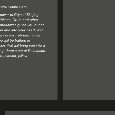
 Bowl Sound Bath
power of Crystal Singing
Chimes, Drum and other
modalities guide you out of
d and into your heart, with
rgy of the February Snow
 will be bathed in
ies that will bring you into a
ng, deep state of Relaxation.
t, blanket, pillow