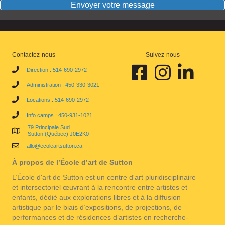
Envoyer votre message
Contactez-nous
Suivez-nous
Facebook École d'art de Sutt
Instagram École d'art
Linkedin École 
Direction : 514-690-2972
Administration : 450-330-3021
Locations : 514-690-2972
Info camps : 450-931-1021
79 Principale Sud
Sutton (Québec) J0E2K0
allo@ecoleartsutton.ca
À propos de l’École d’art de Sutton
L’École d'art de Sutton est un centre d'art pluridisciplinaire
et intersectoriel œuvrant à la rencontre entre artistes et
enfants, dédié aux explorations libres et à la diffusion
artistique par le biais d’expositions, de projections, de
performances et de résidences d’artistes en recherche-