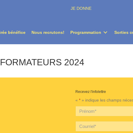
JE DONNE
irée bénéfice
Nous recrutons!
Programmation
Sorties c
-FORMATEURS 2024
Recevez l'infolettre
 d'art de Sutton
m École d'art de Sutton
kedin École d'art de Sutton
«
» indique les champs néce
*