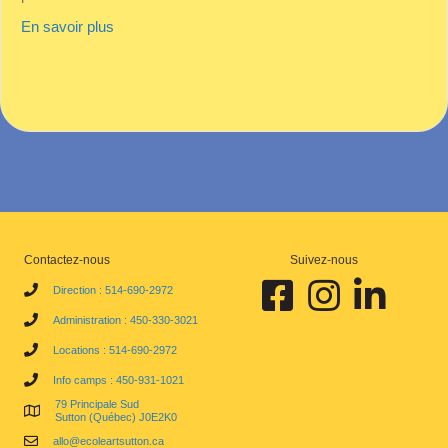
about Responsable scénographie & événements
En savoir plus
Contactez-nous
Suivez-nous
Facebook École d'art de Sutt
Instagram École d'art
Linkedin École 
Direction : 514-690-2972
Administration : 450-330-3021
Locations : 514-690-2972
Info camps : 450-931-1021
79 Principale Sud
Sutton (Québec) J0E2K0
allo@ecoleartsutton.ca